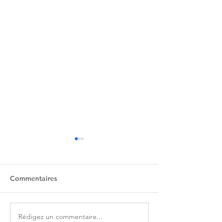
Commentaires
Epernon Belle 
Rédigez un commentaire...
Une cloche qui sonne le