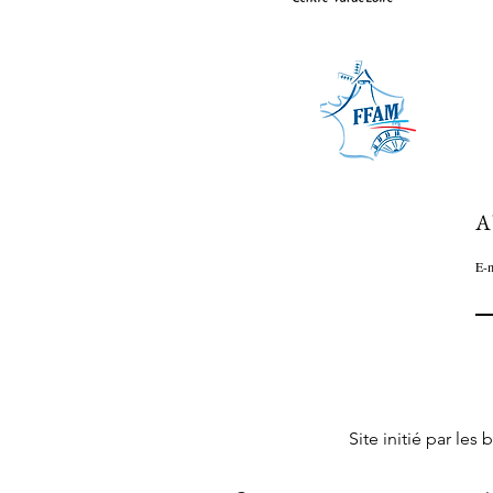
A
E-m
Site initié par le