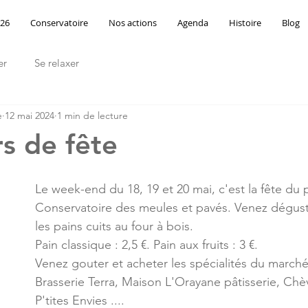
026
Conservatoire
Nos actions
Agenda
Histoire
Blog
er
Se relaxer
e
12 mai 2024
1 min de lecture
rs de fête
Le week-end du 18, 19 et 20 mai, c'est la fête du 
Conservatoire des meules et pavés. Venez dégust
les pains cuits au four à bois. 
Pain classique : 2,5 €. Pain aux fruits : 3 €. 
Venez gouter et acheter les spécialités du march
Brasserie Terra, Maison L'Orayane pâtisserie, Chè
P'tites Envies ....