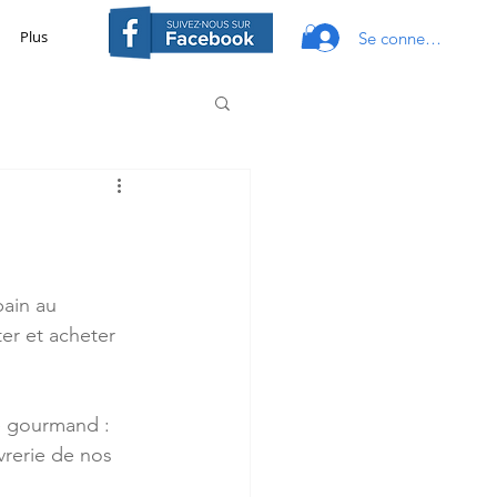
Plus
Se connecter
pain au 
er et acheter 
é gourmand : 
vrerie de nos 