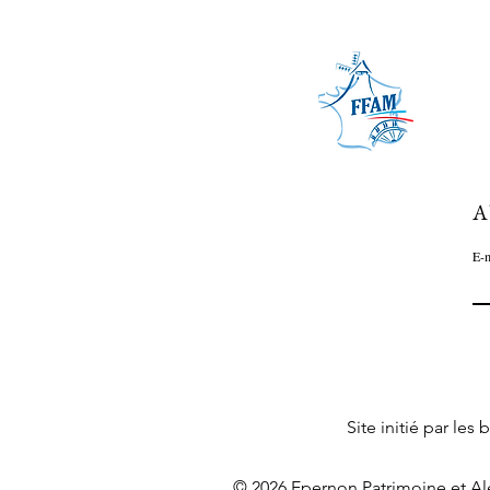
A
E-m
Site initié par le
© 2026 Epernon Patrimoine et Al