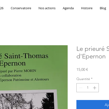
026
Conservatoire
Nos actions
Agenda
Histoire
Blog
Le prieuré 
d'Epernon
Prix
15,00 €
Quantité
*
Aj