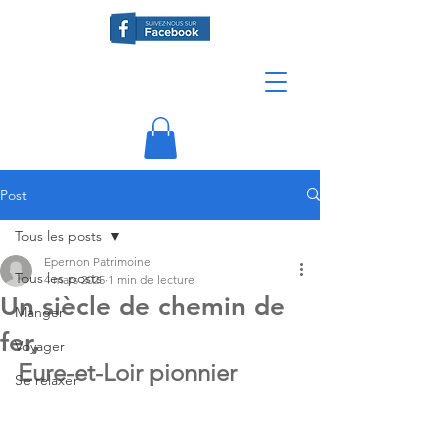
Post
Tous les posts
Epernon Patrimoine
Tous les posts
4 mars 2025
1 min de lecture
Un siècle de chemin de
Manger
fer,
Voyager
Eure-et-Loir pionnier
Se relaxer