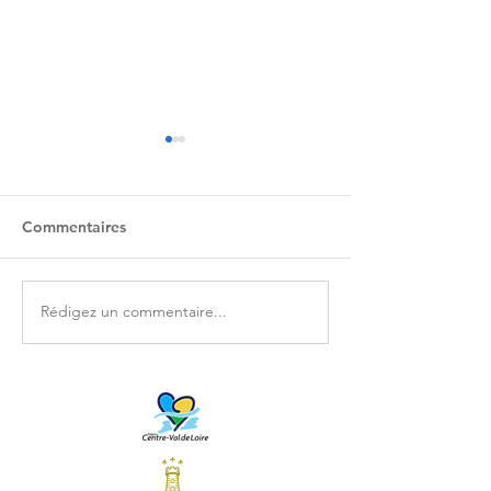
Commentaires
Epernon Belle 
Rédigez un commentaire...
Une cloche qui sonne le
mi