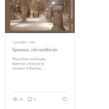
1 juin 2025
∙
1
min
Epernon, cité médiévale
Place forte médiévale,
Epernon conserve le
souvenir d'illustres
habitants: Bertrade de
Montfort presque reine de
France, la saga des...
26
0