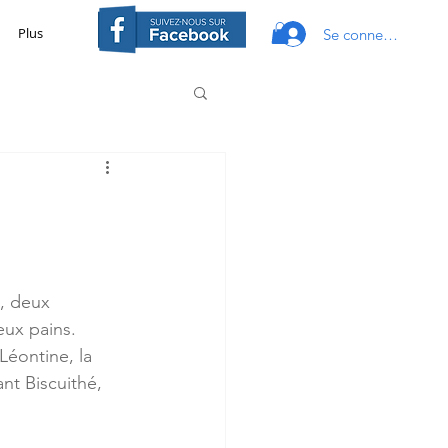
Plus
Se connecter
, deux 
eux pains. 
Léontine, la 
nt Biscuithé, 