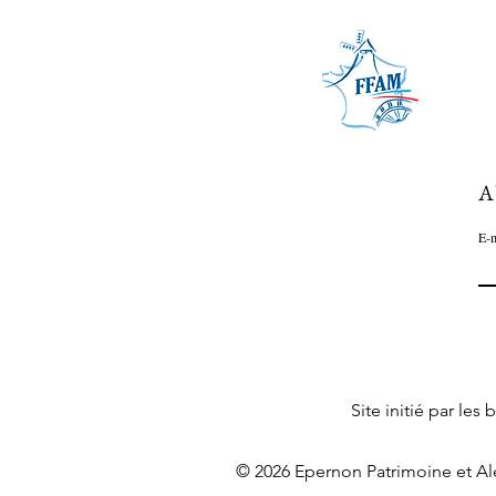
A
E-m
Site initié par le
© 2026 Epernon Patrimoine et Al