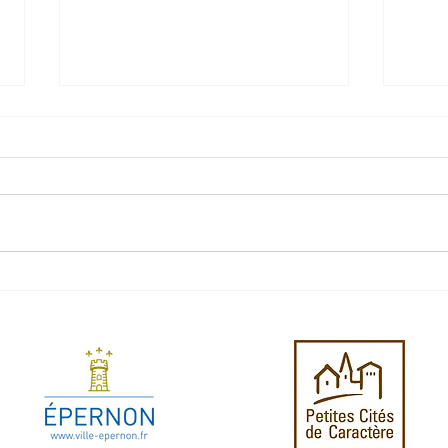
Eper
Une cloche qui sonne le mi