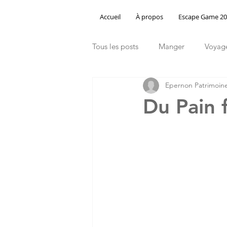
Accueil
À propos
Escape Game 2
Tous les posts
Manger
Voyag
Epernon Patrimoin
Du Pain f