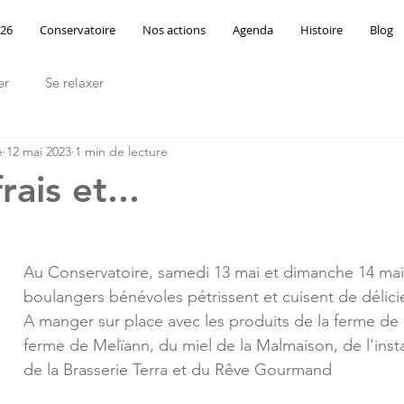
026
Conservatoire
Nos actions
Agenda
Histoire
Blog
er
Se relaxer
e
12 mai 2023
1 min de lecture
rais et...
Au Conservatoire, samedi 13 mai et dimanche 14 mai
boulangers bénévoles pétrissent et cuisent de délici
A manger sur place avec les produits de la ferme de 
ferme de Melïann, du miel de la Malmaison, de l'insta
de la Brasserie Terra et du Rêve Gourmand