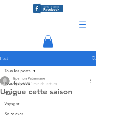
Post
Tous les posts
Epernon Patrimoine
Tous les posts
9 juin 2025
1 min de lecture
Unique cette saison
Manger
Voyager
Se relaxer