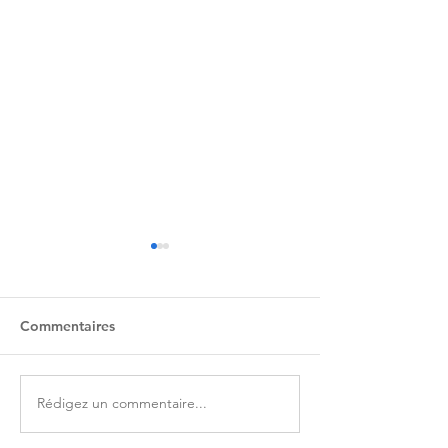
Commentaires
Epernon Belle 
Rédigez un commentaire...
Une cloche qui sonne le
mi